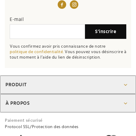
If you
E-mail
are a
S’inscrire
human,
ignore
Vous confirmez avoir pris connaissance de notre
this
politique de confidentialité.
Vous pouvez vous désinscrire à
field
tout moment à l’aide du lien de désinscription.
PRODUIT
À PROPOS
Paiement sécurisé
Protocol SSL/Protection des données