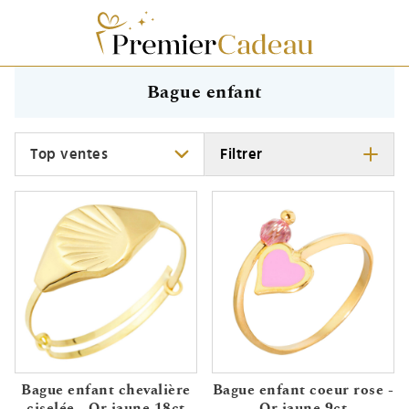
Bague enfant
Trier
Filtrer
Bague enfant chevalière
Bague enfant coeur rose -
ciselée - Or jaune 18ct
Or jaune 9ct