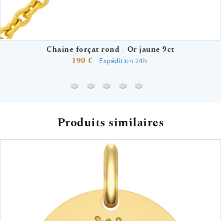
Chaine forçat rond - Or jaune 9ct
190 €
Expédition 24h
Chaine forçat rond - Or jaune 9ct
Chaine gourmette - Or jaune 9ct
Chaine marine battue - Or jaune 
Chaine forçat - Or jaune 9ct
Chaine forçat allongée -
Produits similaires