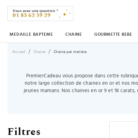
Vous avez une question ?
01 83 62 59 29
MEDAILLE BAPTEME
CHAINE
GOURMETTE BEBE
Vous êtes ici :
Accueil
Chaine
Chaine par matière
PremierCadeau vous propose dans cette rubrique,
notre large collection de chaines en or et nos m
jeunes mamans. Nos chaines en or 9 et 18 carats, 
Filtres