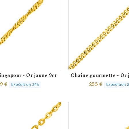
ingapour - Or jaune 9ct
Chaine gourmette - Or 
9 €
255 €
Expédition 24h
Expédition 