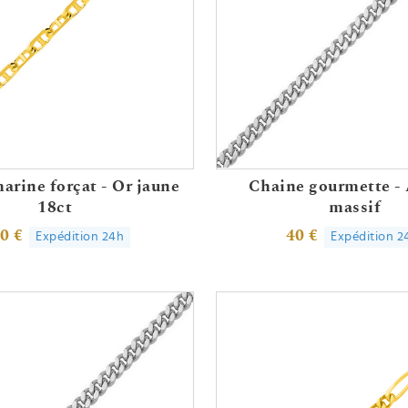
arine forçat - Or jaune
Chaine gourmette -
18ct
massif
0 €
40 €
Expédition 24h
Expédition 2