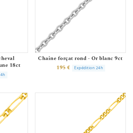
cheval
Chaine forçat rond - Or blanc 9ct
aune 18ct
195 €
Expédition 24h
24h