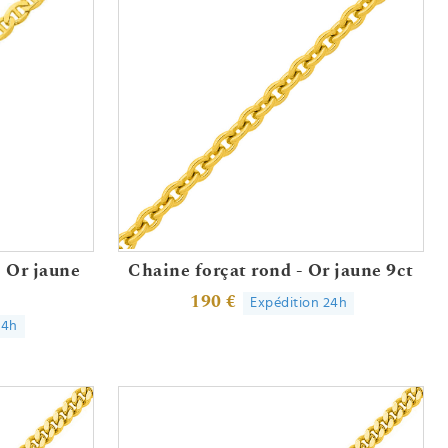
 Or jaune
Chaine forçat rond - Or jaune 9ct
190 €
Expédition 24h
24h