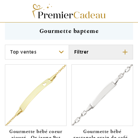
Gourmette bapteme
Trier
Filtrer
Gourmette bébé coeur
Gourmette bébé
ajouré - Or jaune 9ct
rectangle grain de café -