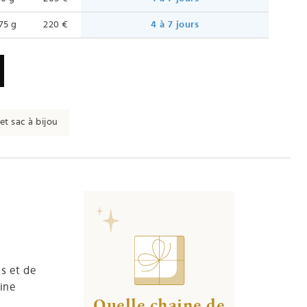
.75 g
220 €
4 à 7 jours
et sac à bijou
es et de
aine
Quelle chaine de