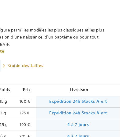
igure parmi les modèles les plus classiques et les plus
asion d’une naissance, d’un baptême ou pour tout
 vie.
ète
Guide des tailles
Poids
Prix
Livraison
.15 g
160 €
Expédition 24h
Stocks Alert
.3 g
175 €
Expédition 24h
Stocks Alert
.45 g
190 €
4 à 7 jours
.6 g
205 €
4 à 7 jours