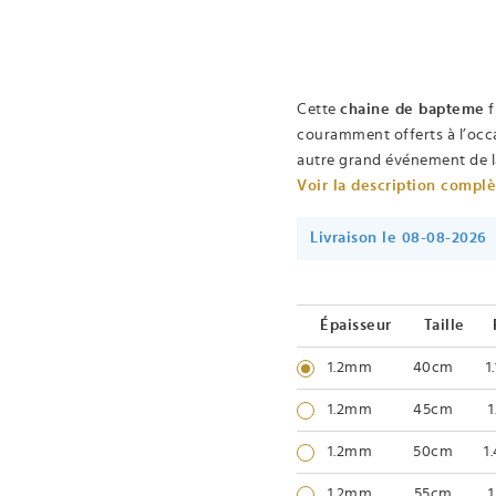
Cette
chaine de bapteme
f
couramment offerts à l’occ
autre grand événement de la
Voir la description compl
Livraison le 08-08-2026
Épaisseur
Taille
1.2mm
40cm
1
1.2mm
45cm
1
1.2mm
50cm
1
1.2mm
55cm
1