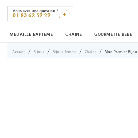
Vous avez une question ?
01 83 62 59 29
MEDAILLE BAPTEME
CHAINE
GOURMETTE BEBE
Vous êtes ici :
Accueil
Bijoux
Bijoux femme
Chaine
Mon Premier Bijou 