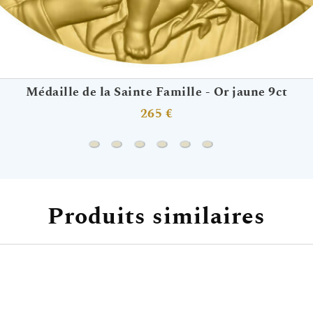
Médaille de la Sainte Famille - Or jaune 9ct
265 €
Médaille de la Sainte Famille - Or jaune 9ct
Médaille Saint Antoine de Padoue - Or 
Médaille Saint Georges - Or jaune 9
Médaille Sainte Thérèse de Lis
Médaille Saint Joseph - Or
Médaille du Christ ma
Produits similaires