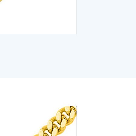
jaune 9ct
ct
ieux - Or jaune 9ct
 jaune 9ct
rtelée - Or jaune 9ct