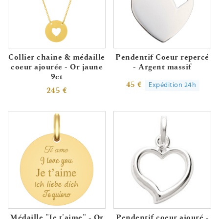
Collier chaine & médaille
Pendentif Coeur repercé
coeur ajourée - Or jaune
- Argent massif
9ct
45 €
Expédition 24h
245 €
Médaille "Je t'aime" - Or
Pendentif coeur ajouré -