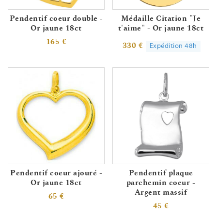
Pendentif coeur double -
Médaille Citation "Je
Or jaune 18ct
t'aime" - Or jaune 18ct
165 €
330 €
Expédition 48h
Pendentif coeur ajouré -
Pendentif plaque
Or jaune 18ct
parchemin coeur -
Argent massif
65 €
45 €