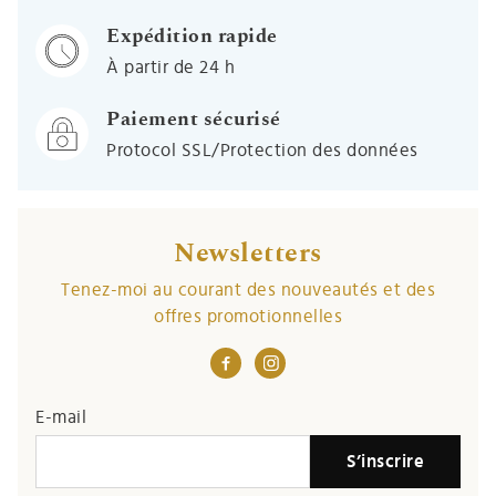
Expédition rapide
À partir de 24 h
Paiement sécurisé
Protocol SSL/Protection des données
Newsletters
Tenez-moi au courant des nouveautés et des
offres promotionnelles
If you
E-mail
are a
S’inscrire
human,