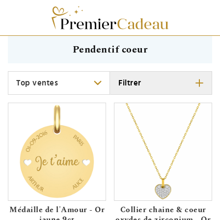
Pendentif coeur
Trier
Filtrer
Médaille de l'Amour - Or
Collier chaine & coeur
jaune 9ct
oxydes de zirconium - Or