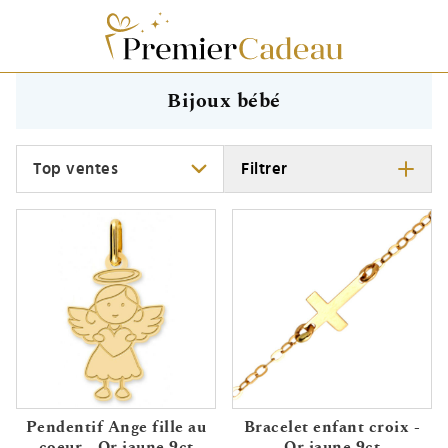
Bijoux bébé
Trier
Filtrer
Pendentif Ange fille au
Bracelet enfant croix -
coeur - Or jaune 9ct
Or jaune 9ct