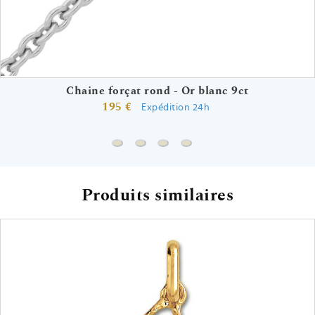
Chaine forçat rond - Or blanc 9ct
195 €
Expédition 24h
Chaine forçat rond - Or blanc 9ct
Chaine gourmette - Or blanc 9ct
Chaine forçat - Or blanc 9ct
Chaine singapour - Or bla
Produits similaires