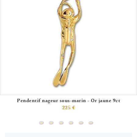
Pendentif nageur sous-marin - Or jaune 9ct
225 €
Pendentif nageur sous-marin - Or jaune 9ct
Pendentif plongeur (or blanc 18c
Pendentif raquette de tennis perle 
Pendentif moto (or blanc 18ct)
Pendentif handball (or jau
Pendentif coureur - O