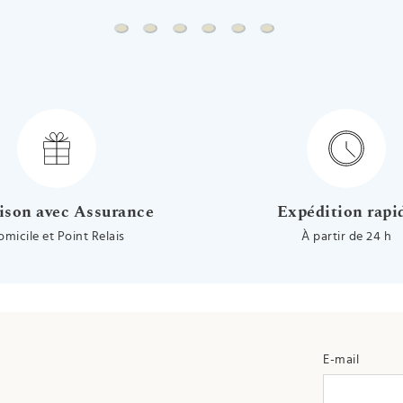
Chaine gourmette - Or jaune 18ct
Chaine gourmette cheval alternée - Or j
Chaine forçat rond - Or jaune 18ct
Chaine marine battue - Or jaun
Chaine marine forçat - Or 
Chaine forçat miroir -
ison avec Assurance
Expédition rapi
omicile et Point Relais
À partir de 24 h
E-mail