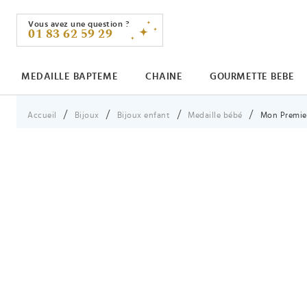
Vous avez une question ?
01 83 62 59 29
MEDAILLE BAPTEME
CHAINE
GOURMETTE BEBE
Vous êtes ici :
Accueil
Bijoux
Bijoux enfant
Medaille bébé
Mon Premier