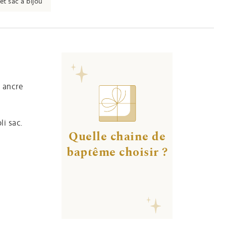
et sac à bijou
e ancre
i sac.
Quelle chaine de
baptême choisir ?