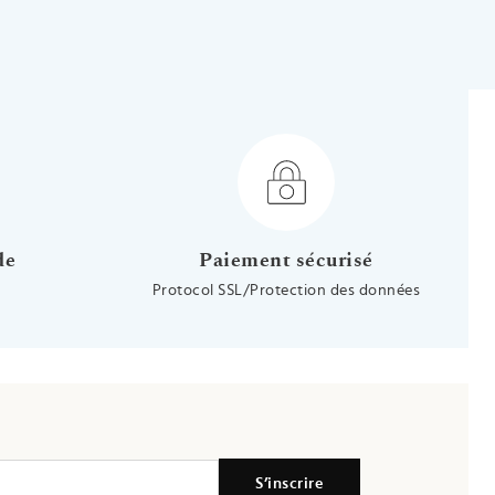
aune 18ct
e 18ct
jaune 18ct
 Or jaune 18ct
de
Paiement sécurisé
Protocol SSL/Protection des données
S’inscrire