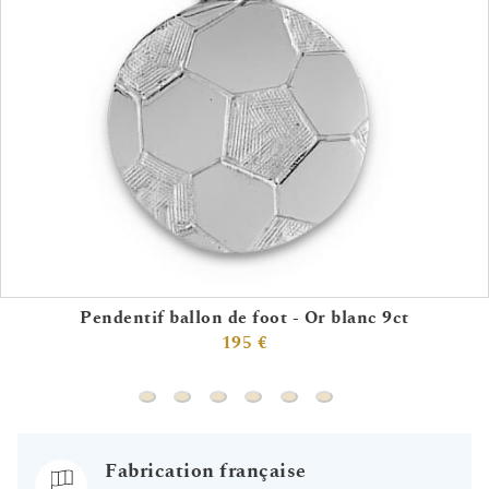
Pendentif ballon de foot - Or blanc 9ct
195 €
Pendentif ballon de foot - Or blanc 9ct
Pendentif nageur sous-marin - Or blanc 
Pendentif plongeur - Or jaune 18c
Pendentif handball (or jaune 1
Pendentif volant voiture -
Pendentif ballon de f
Fabrication française