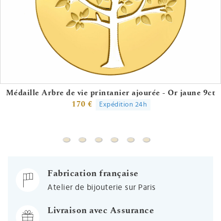
Médaille Arbre de vie printanier ajourée - Or jaune 9ct
170 €
Expédition 24h
Médaille Arbre de vie printanier ajourée - Or
Médaille Arbre de l'Amour - Or jaune 9c
Médaille Arbre de vie printanier - O
Médaille Arbre de vie au coeur
Médaille Arbre de vie ajou
Médaille Arbre de vie
Fabrication française
Atelier de bijouterie sur Paris
Livraison avec Assurance