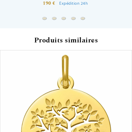
190 €
Expédition 24h
Chaine forçat rond - Or jaune 9ct
Chaine gourmette - Or jaune 9ct
Chaine marine battue - Or jaune 
Chaine forçat - Or jaune 9ct
Chaine forçat allongée -
Produits similaires