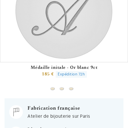
Médaille initale - Or blanc 9ct
185 €
Expédition 72h
Médaille initale - Or blanc 9ct
Médaille initale - Argent Massif 
Pendentif initiale - Or blanc 
Fabrication française
Atelier de bijouterie sur Paris