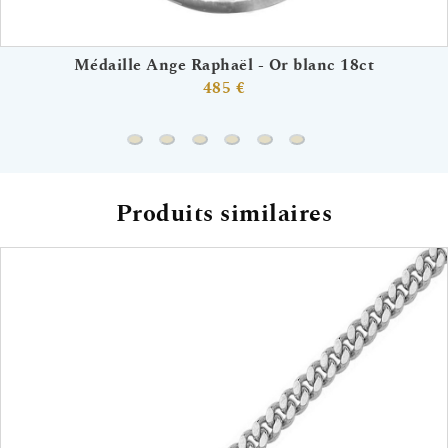
Médaille Ange Raphaël - Or blanc 18ct
485 €
Médaille Ange Raphaël - Or blanc 18ct
Médaille ronde Saint Christophe - Or bla
Médaille Sainte Vierge - Or blanc 1
Médaille Ange à la colombe - 
Médaille Ange à la Colomb
Médaille Arbre de vie
Produits similaires