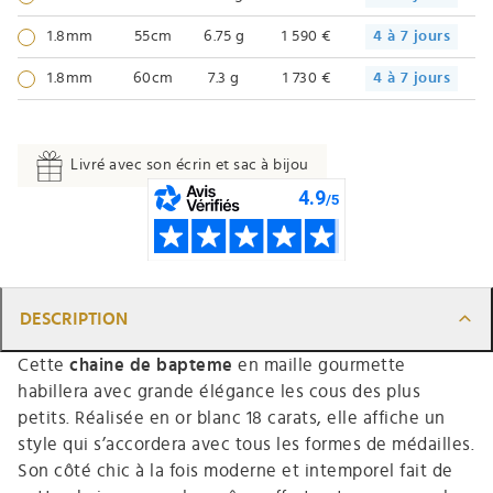
1.8mm
55cm
6.75 g
1 590 €
4 à 7 jours
1.8mm
60cm
7.3 g
1 730 €
4 à 7 jours
Livré avec son écrin et sac à bijou
DESCRIPTION
Cette
chaine de bapteme
en maille gourmette
habillera avec grande élégance les cous des plus
petits. Réalisée en or blanc 18 carats, elle affiche un
style qui s’accordera avec tous les formes de médailles.
Son côté chic à la fois moderne et intemporel fait de