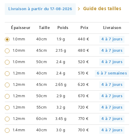
Guide des tailles
Livraison à partir du 17-08-2026
Épaisseur
Taille
Poids
Prix
Livraison
1.0mm
40cm
1.9 g
440 €
4 à 7 jours
1.0mm
45cm
2.15 g
480 €
4 à 7 jours
1.0mm
50cm
2.4 g
520 €
4 à 7 jours
1.2mm
40cm
2.4 g
570 €
6 à 7 semaines
1.2mm
45cm
2.65 g
620 €
4 à 7 jours
1.2mm
50cm
2.9 g
670 €
4 à 7 jours
1.2mm
55cm
3.2 g
720 €
4 à 7 jours
1.2mm
60cm
3.45 g
770 €
4 à 7 jours
1.4mm
40cm
3.0 g
700 €
4 à 7 jours