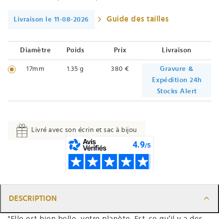
Guide des tailles
Livraison le 11-08-2026
Diamètre
Poids
Prix
Livraison
17mm
1.35 g
380 €
Gravure &
Expédition 24h
Stocks Alert
Livré avec son écrin et sac à bijou
DESCRIPTION
"Elle est bien belle, votre planète. Est-ce qu’il y a des