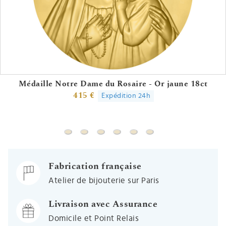
Médaille Notre Dame du Rosaire - Or jaune 18ct
415 €
Expédition 24h
Médaille Notre Dame du Rosaire - Or jaune 1
Médaille Vierge à l'enfant de Botticelli 
Médaille Vierge Solaire - Or jaune 1
Médaille Vierge à l'enfant et l
Médaille Vierge à la rose -
Médaille Vierge à l'en
Fabrication française
Atelier de bijouterie sur Paris
Livraison avec Assurance
Domicile et Point Relais