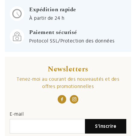
Expédition rapide
À partir de 24 h
Paiement sécurisé
Protocol SSL/Protection des données
Newsletters
Tenez-moi au courant des nouveautés et des
offres promotionnelles
If you
E-mail
are a
S’inscrire
human,