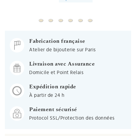
Médaille Vierge à l'enfant ajourée - Or jaune
Médaille Notre Dame de toute bonté - O
Médaille Vierge à l'enfant ajourée 
Médaille Vierge d'Espérance - 
Médaille Notre-Dame du Pil
Médaille Notre Dame 
Fabrication française
Atelier de bijouterie sur Paris
Livraison avec Assurance
Domicile et Point Relais
Expédition rapide
À partir de 24 h
Paiement sécurisé
Protocol SSL/Protection des données