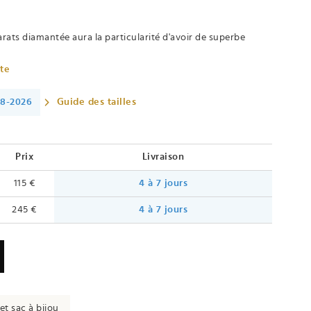
arats diamantée aura la particularité d'avoir de superbe
ète
08-2026
Guide des tailles
Prix
Livraison
115 €
4 à 7 jours
245 €
4 à 7 jours
et sac à bijou