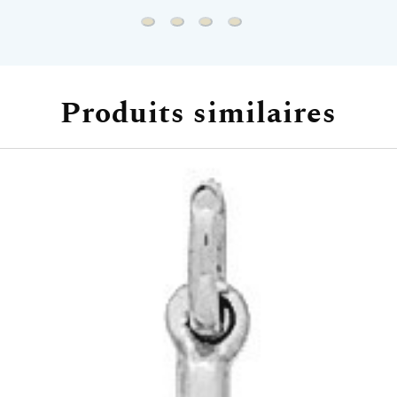
Chaine forçat - Or blanc 18ct
Chaine gourmette - Or blanc 18ct
Chaine forçat rond - Or blanc 1
Chaine serpentine - Or bla
Produits similaires