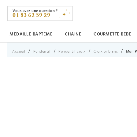
Vous avez une question ?
01 83 62 59 29
MEDAILLE BAPTEME
CHAINE
GOURMETTE BEBE
Vous êtes ici :
Accueil
Pendentif
Pendentif croix
Croix or blanc
Mon Pr