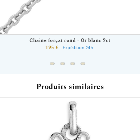
Chaine forçat rond - Or blanc 9ct
195 €
Expédition 24h
Chaine forçat rond - Or blanc 9ct
Chaine gourmette - Or blanc 9ct
Chaine forçat - Or blanc 9ct
Chaine singapour - Or bla
Produits similaires