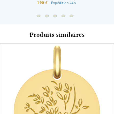
190 €
Expédition 24h
Chaine forçat rond - Or jaune 9ct
Chaine gourmette - Or jaune 9ct
Chaine marine battue - Or jaune 
Chaine forçat - Or jaune 9ct
Chaine forçat allongée -
Produits similaires