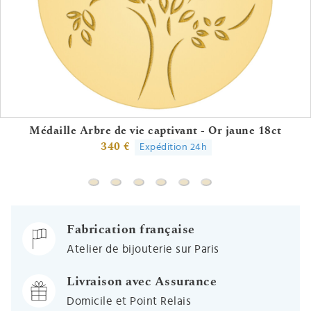
Médaille Arbre de vie captivant - Or jaune 18ct
340 €
Expédition 24h
Médaille Arbre de vie captivant - Or jaune 18
Médaille Arbre de vie majestueux - Or j
Médaille Colombe au rameau modern
Médaille Petit Prince sur la lun
Médaille initale - Or jaune
Médaille initale - Or 
Fabrication française
Atelier de bijouterie sur Paris
Livraison avec Assurance
Domicile et Point Relais