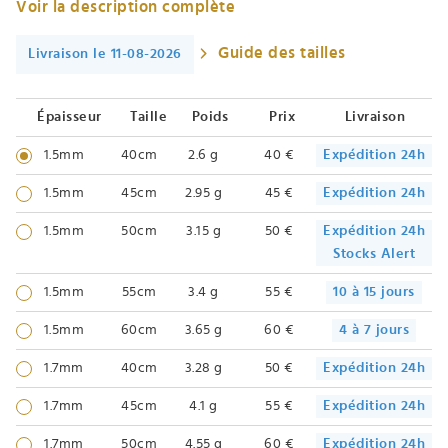
Voir la description complète
Guide des tailles
Livraison le 11-08-2026
Épaisseur
Taille
Poids
Prix
Livraison
1.5mm
40cm
2.6 g
40 €
Expédition 24h
1.5mm
45cm
2.95 g
45 €
Expédition 24h
1.5mm
50cm
3.15 g
50 €
Expédition 24h
Stocks Alert
1.5mm
55cm
3.4 g
55 €
10 à 15 jours
1.5mm
60cm
3.65 g
60 €
4 à 7 jours
1.7mm
40cm
3.28 g
50 €
Expédition 24h
1.7mm
45cm
4.1 g
55 €
Expédition 24h
1.7mm
50cm
4.55 g
60 €
Expédition 24h