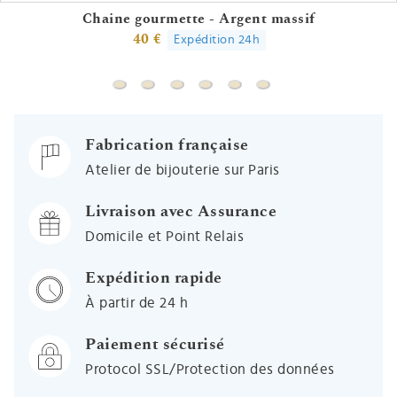
Chaine gourmette - Argent massif
40 €
Expédition 24h
Chaine gourmette - Argent massif
Chaine gourmette cheval - Argent massi
Chaine gourmette cheval alternée 
Chaine gourmette cheval altern
Chaine boules - Argent ma
Chaine grains de café
Fabrication française
Atelier de bijouterie sur Paris
Livraison avec Assurance
Domicile et Point Relais
Expédition rapide
À partir de 24 h
Paiement sécurisé
Protocol SSL/Protection des données