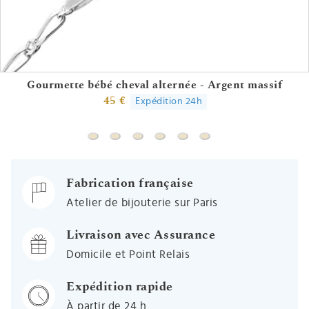
Gourmette bébé cheval alternée - Argent massif
45 €
Expédition 24h
Gourmette bébé cheval alternée - Argent ma
Gourmette bébé cheval alterné triple - 
Gourmette bébé grain de café cisel
Gourmette bébé forçat - Argen
Gourmette bébé charms an
Gourmette bébé arbre
Fabrication française
Atelier de bijouterie sur Paris
Livraison avec Assurance
Domicile et Point Relais
Expédition rapide
À partir de 24 h