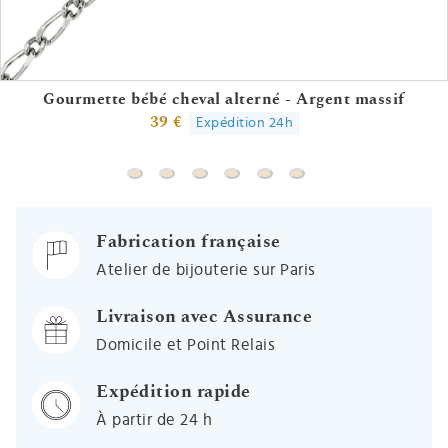
Gourmette bébé cheval alterné - Argent massif
39 €
Expédition 24h
Gourmette bébé cheval alterné - Argent mas
Gourmette bébé cheval alterné triple - 
Gourmette bébé cheval alternée - 
Gourmette bébé charm coccinel
Gourmette bébé maille go
Gourmette bébé ovale
Fabrication française
Atelier de bijouterie sur Paris
Livraison avec Assurance
Domicile et Point Relais
Expédition rapide
À partir de 24 h