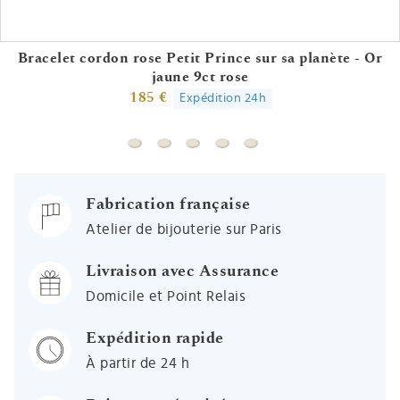
Bracelet cordon rose Petit Prince sur sa planète - Or
jaune 9ct rose
185 €
Expédition 24h
Bracelet cordon rose Petit Prince sur sa pl
Bracelet identité cordon - Or jaune 18
Bracelet "I am a girl" - Or jaune 18
Bracelet petit garçon - Or ja
Bracelet enfant coeur aj
Fabrication française
Atelier de bijouterie sur Paris
Livraison avec Assurance
Domicile et Point Relais
Expédition rapide
À partir de 24 h