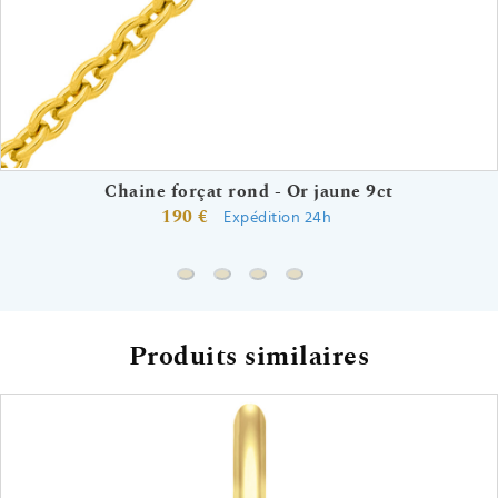
Chaine forçat rond - Or jaune 9ct
190 €
Expédition 24h
Chaine forçat rond - Or jaune 9ct
Chaine gourmette - Or jaune 9ct
Chaine marine battue - Or jaun
Chaine forçat - Or jaune 9
Produits similaires