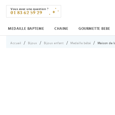
Vous avez une question ?
01 83 62 59 29
MEDAILLE BAPTEME
CHAINE
GOURMETTE BEBE
Vous êtes ici :
Accueil
Bijoux
Bijoux enfant
Medaille bébé
Maison de la