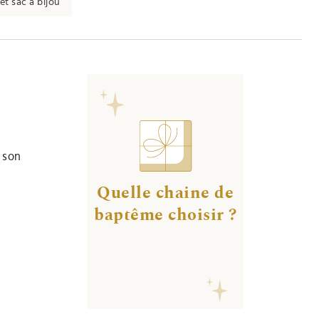
et sac à bijou
 son
Quelle chaine de
baptême choisir ?