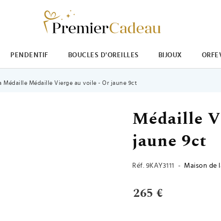
PENDENTIF
BOUCLES D'OREILLES
BIJOUX
ORFE
 Médaille Médaille Vierge au voile - Or jaune 9ct
Médaille Vi
jaune 9ct
Réf.
9KAY3111
-
Maison de l
265 €