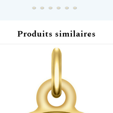
Chaine singapour - Or jaune 9ct
Chaine gourmette - Or jaune 9ct
Chaine forçat - Or jaune 9ct
Chaine marine battue - Or jaun
Chaine forçat rond - Or ja
Chaine vénitienne - O
Produits similaires