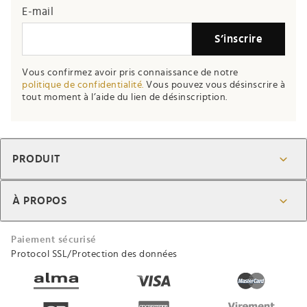
If you
E-mail
are a
S’inscrire
human,
ignore
Vous confirmez avoir pris connaissance de notre
this
politique de confidentialité.
Vous pouvez vous désinscrire à
field
tout moment à l’aide du lien de désinscription.
PRODUIT
À PROPOS
Paiement sécurisé
Protocol SSL/Protection des données