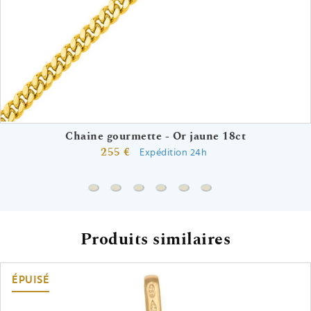
Chaine gourmette - Or jaune 18ct
255 €
Expédition 24h
Chaine gourmette - Or jaune 18ct
Chaine forçat miroir - Or jaune 18ct
Chaine marine battue - Or jaune 18
Chaine gourmette cheval - Or 
Chaine marine battue - Or
Chaine forçat trombo
Produits similaires
ÉPUISÉ