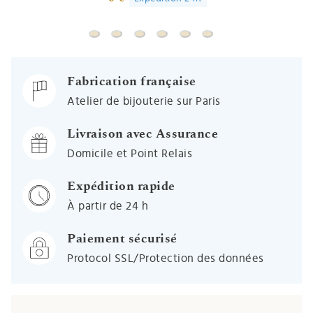
Supplément gravure médaille
Médaille Personnalisée - Or jaune 18ct
Livraison offerte
Gourmette 531.15G-14
Supplément gravure gour
Gravure gourmette
Fabrication française
Atelier de bijouterie sur Paris
Livraison avec Assurance
Domicile et Point Relais
Expédition rapide
À partir de 24 h
Paiement sécurisé
Protocol SSL/Protection des données