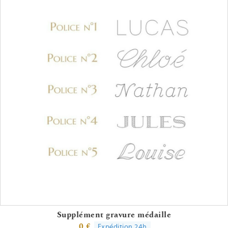
Supplément gravure médaille
0 €
Expédition 24h