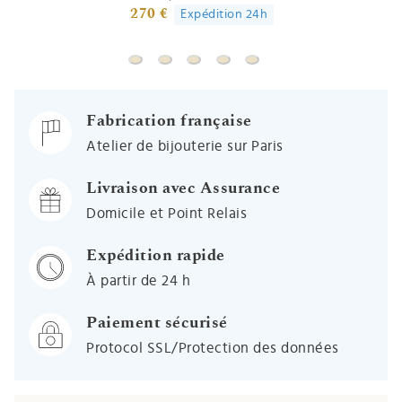
270 €
Expédition 24h
Gourmette bébé Petit Prince "protège ta p
Gourmette bébé Petit Prince sur sa pl
Gourmette bébé Petit Prince sur 
Bracelet cordon bleu Petit Pr
Bracelet cordon rose Pet
Fabrication française
Atelier de bijouterie sur Paris
Livraison avec Assurance
Domicile et Point Relais
Expédition rapide
À partir de 24 h
Paiement sécurisé
Protocol SSL/Protection des données