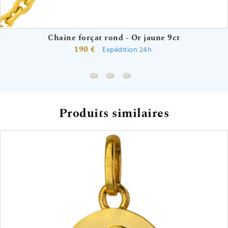
Chaine forçat rond - Or jaune 9ct
190 €
Expédition 24h
Chaine forçat rond - Or jaune 9ct
Chaine gourmette - Or jaune 9ct
Chaine marine battue - Or j
Produits similaires