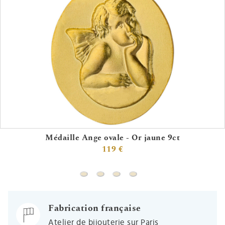
Médaille Ange ovale - Or jaune 9ct
119 €
Médaille Ange ovale - Or jaune 9ct
Médaille Ange rectangle - Or jaune
Médaille Ange ovale satinée - 
Médaille Ange octogone - 
Fabrication française
Atelier de bijouterie sur Paris