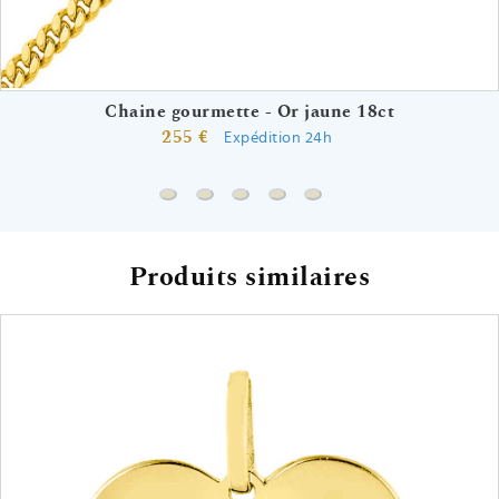
Chaine gourmette - Or jaune 18ct
255 €
Expédition 24h
Chaine gourmette - Or jaune 18ct
Chaine forçat rond - Or jaune 18ct
Chaine marine battue - Or jaune 
Chaine forçat miroir - Or jau
Chaine serpentine - Or 
Produits similaires