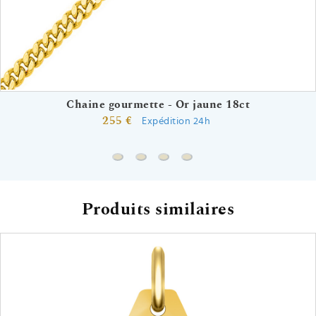
Chaine gourmette - Or jaune 18ct
255 €
Expédition 24h
Chaine gourmette - Or jaune 18ct
Chaine forçat rond - Or jaune 18ct
Chaine marine battue - Or jaun
Chaine forçat miroir - Or j
Produits similaires