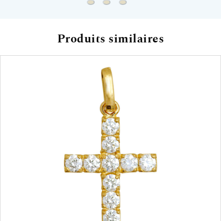
Chaine forçat rond - Or jaune 9ct
Chaine gourmette - Or jaune 9ct
Chaine marine battue - Or j
Produits similaires