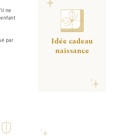
il ne
e enfant
Idée cadeau
sé par
naissance