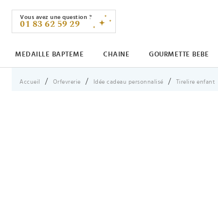
Vous avez une question ?
01 83 62 59 29
MEDAILLE BAPTEME
CHAINE
GOURMETTE BEBE
Vous êtes ici :
Accueil
Orfevrerie
Idée cadeau personnalisé
Tirelire enfant