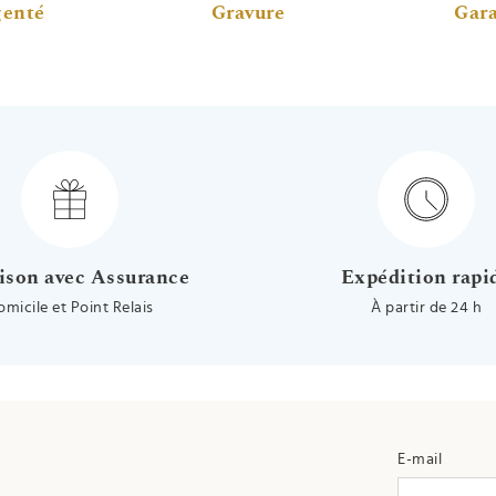
genté
Gravure
Gara
ison avec Assurance
Expédition rapi
omicile et Point Relais
À partir de 24 h
E-mail