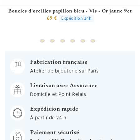
Boucles d'oreilles papillon bleu - Vis - Or jaune 9ct
69 €
Expédition 24h
Boucles d'oreilles papillon bleu - Vis - Or jau
Boucles d'oreilles coeur rose - Vis - Or j
Boucles d'oreilles papillons brillante
Boucles d'oreilles pastèque - V
Boucles d'oreilles tortues 
Boucles d'oreilles hi
Fabrication française
Atelier de bijouterie sur Paris
Livraison avec Assurance
Domicile et Point Relais
Expédition rapide
À partir de 24 h
Paiement sécurisé