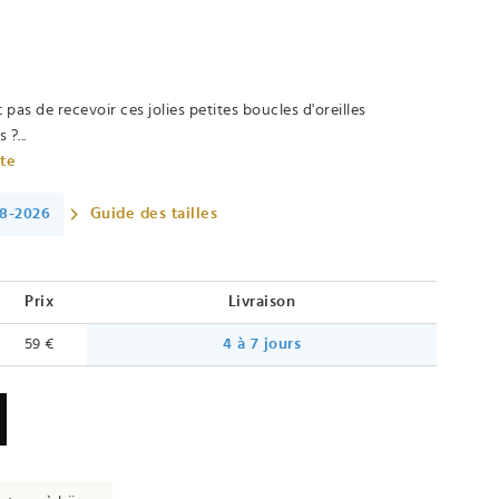
t pas de recevoir ces jolies petites boucles d'oreilles
 ?...
ète
08-2026
Guide des tailles
Prix
Livraison
59 €
4 à 7 jours