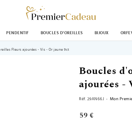
PENDENTIF
BOUCLES D'OREILLES
BIJOUX
ORFE
eilles Fleurs ajourées - Vis - Or jaune 9ct
Boucles d'o
ajourées - 
Réf.
29AN66J
-
Mon Premie
59 €