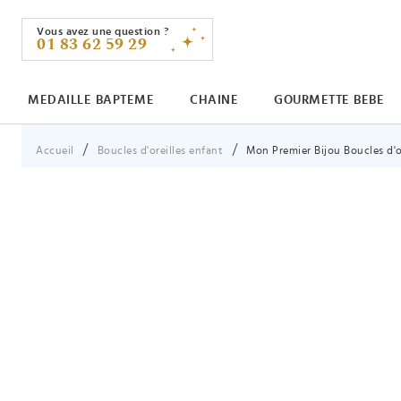
Vous avez une question ?
01 83 62 59 29
MEDAILLE BAPTEME
CHAINE
GOURMETTE BEBE
Vous êtes ici :
Accueil
Boucles d'oreilles enfant
Mon Premier Bijou Boucles d'or