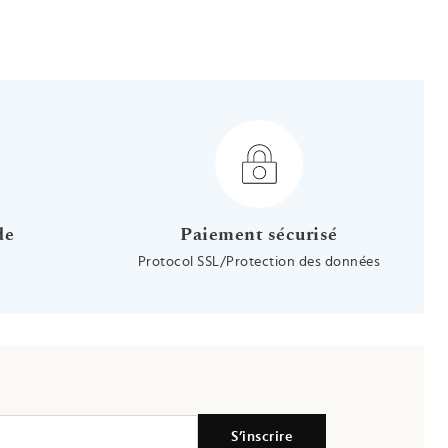
r jaune 18ct
 Vis - Or jaune 18ct
Boucles d'oreilles fleurs blanche - Vis - Or jaune 9ct
de
Paiement sécurisé
Protocol SSL/Protection des données
S’inscrire