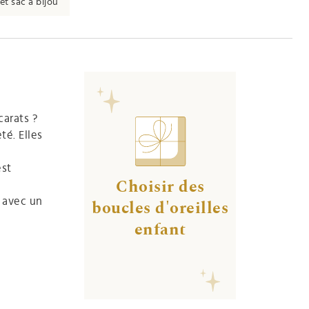
et sac à bijou
carats ?
té. Elles
est
Choisir des
n avec un
boucles d'oreilles
enfant