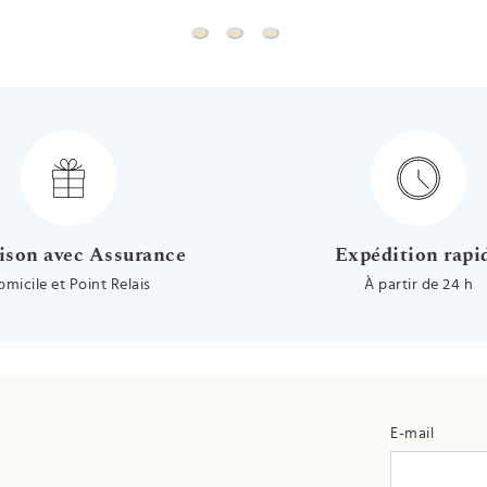
Boucles d'oreilles fleurs rose - Vis - O
Boucles d'oreilles fleurs blanche -
ison avec Assurance
Expédition rapi
omicile et Point Relais
À partir de 24 h
E-mail