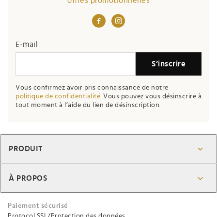
offres promotionnelles
If you
E-mail
are a
S’inscrire
human,
ignore
Vous confirmez avoir pris connaissance de notre
this
politique de confidentialité.
Vous pouvez vous désinscrire à
field
tout moment à l’aide du lien de désinscription.
PRODUIT
À PROPOS
Paiement sécurisé
Protocol SSL/Protection des données