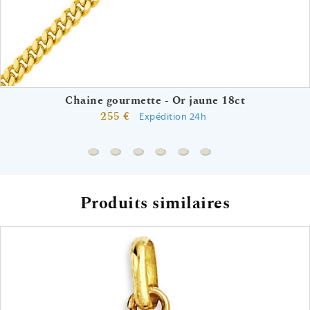
Chaine gourmette - Or jaune 18ct
255 €
Expédition 24h
Chaine gourmette - Or jaune 18ct
Chaine forçat rond - Or jaune 18ct
Chaine marine forçat - Or jaune 18c
Chaine forçat miroir - Or jaune 
Chaine marine forçat - Or 
Chaine spiga - Or jau
Produits similaires