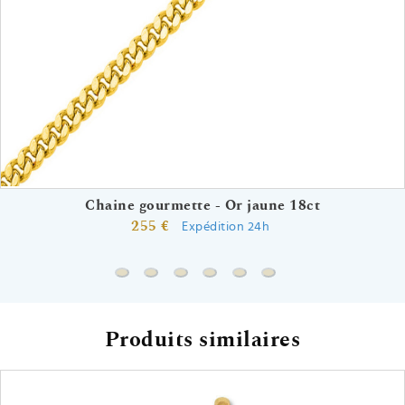
Chaine gourmette - Or jaune 18ct
255 €
Expédition 24h
Chaine gourmette - Or jaune 18ct
Chaine forçat rond - Or jaune 18ct
Chaine marine forçat - Or jaune 18c
Chaine forçat miroir - Or jaune 
Chaine marine forçat - Or 
Chaine spiga - Or jau
Produits similaires