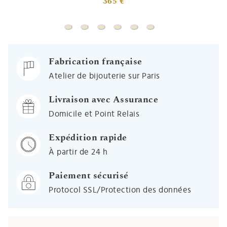
365 €
Pendentif plongeur (or jaune 18c
Pendentif chausson de danse - Or jaune
Pendentif moto - Or jaune 9ct
Pendentif avion - Or blanc 9ct
Pendentif roller (or jaune 
Pendentif avion - Or 
Fabrication française
Atelier de bijouterie sur Paris
Livraison avec Assurance
Domicile et Point Relais
Expédition rapide
À partir de 24 h
Paiement sécurisé
Protocol SSL/Protection des données