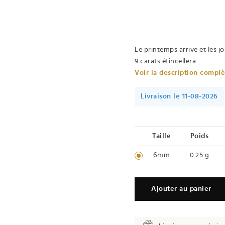
Le printemps arrive et les jo
9 carats étincellera...
Voir la description compl
Livraison le 11-08-2026
Taille
Poids
6mm
0.25 g
Ajouter au panier