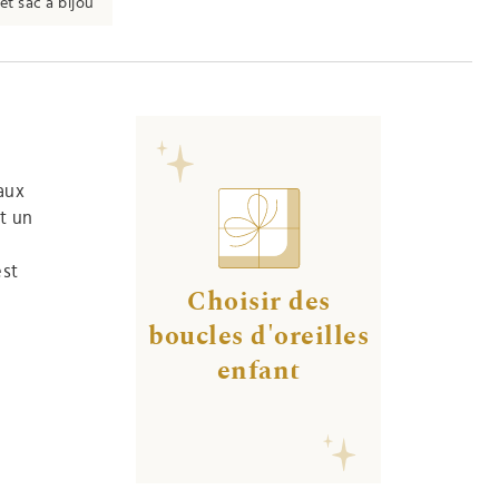
et sac à bijou
 aux
t un
est
Choisir des
boucles d'oreilles
enfant