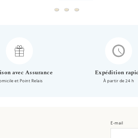
Boucles d'oreilles fleurs sakura - Vis -
Boucles d'oreilles fleurs rose
B
ison avec Assurance
Expédition rapi
omicile et Point Relais
À partir de 24 h
E-mail