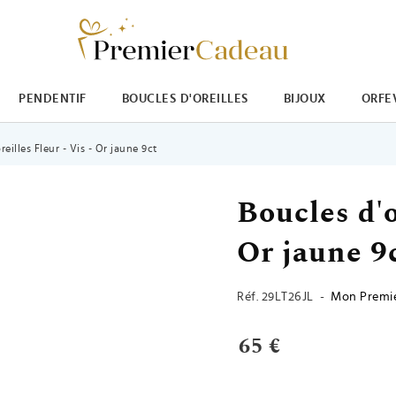
PENDENTIF
BOUCLES D'OREILLES
BIJOUX
ORFE
illes Fleur - Vis - Or jaune 9ct
Boucles d'o
Or jaune 9
Réf.
29LT26JL
-
Mon Premie
65 €