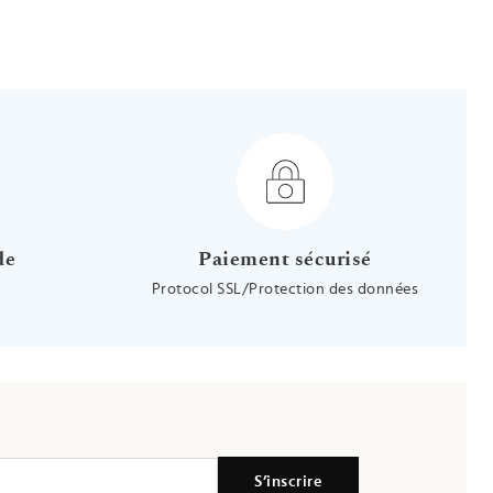
 Or jaune 9ct
 - Vis - Or jaune 18ct
oucles d'oreilles fleurs blanche - Vis - Or jaune 9ct
de
Paiement sécurisé
Protocol SSL/Protection des données
S’inscrire