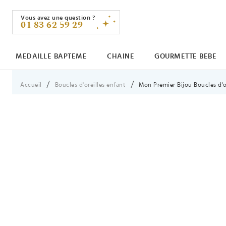
Vous avez une question ?
01 83 62 59 29
MEDAILLE BAPTEME
CHAINE
GOURMETTE BEBE
Vous êtes ici :
Accueil
Boucles d'oreilles enfant
Mon Premier Bijou Boucles d'ore