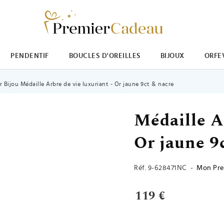
PENDENTIF
BOUCLES D'OREILLES
BIJOUX
ORFE
 Bijou Médaille Arbre de vie luxuriant - Or jaune 9ct & nacre
Médaille Ar
Or jaune 9
Réf.
9-628471NC
-
Mon Pre
119 €