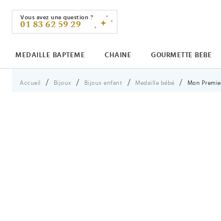
Vous avez une question ?
01 83 62 59 29
MEDAILLE BAPTEME
CHAINE
GOURMETTE BEBE
Vous êtes ici :
Accueil
Bijoux
Bijoux enfant
Medaille bébé
Mon Premier