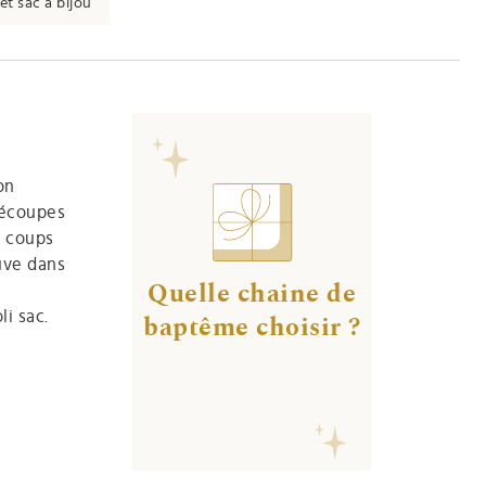
et sac à bijou
on
 découpes
s coups
ouve dans
Quelle chaine de
i sac.
baptême choisir ?