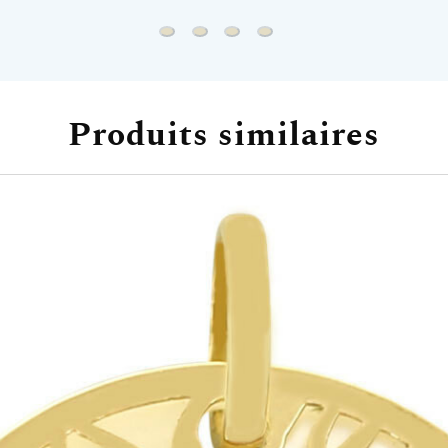
Chaine forçat rond - Or jaune 9ct
Chaine marine battue - Or jaune 9c
Chaine forçat - Or jaune 9ct
Chaine forçat - Or jaune 1
Produits similaires