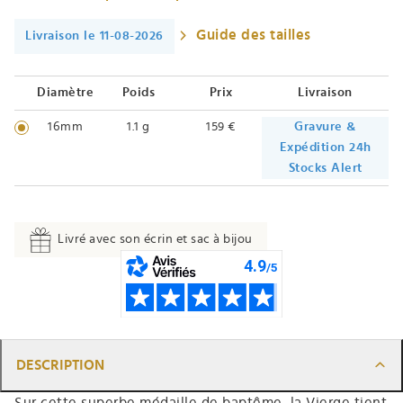
Guide des tailles
Livraison le 11-08-2026
Diamètre
Poids
Prix
Livraison
16mm
1.1 g
159 €
Gravure &
Expédition 24h
Stocks Alert
Livré avec son écrin et sac à bijou
DESCRIPTION
Sur cette superbe médaille de baptême, la Vierge tient