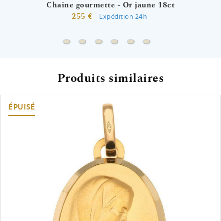
Chaine gourmette - Or jaune 18ct
255 €
Expédition 24h
Chaine gourmette - Or jaune 18ct
Chaine gourmette cheval alternée - Or j
Chaine forçat rond - Or jaune 18ct
Chaine marine battue - Or jaun
Chaine forçat miroir - Or j
Chaine gourmette che
Produits similaires
ÉPUISÉ