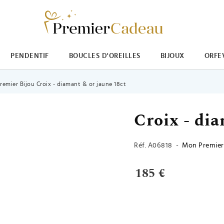
PENDENTIF
BOUCLES D'OREILLES
BIJOUX
ORFE
emier Bijou Croix - diamant & or jaune 18ct
Croix - di
Réf.
A06818
-
Mon Premier
185 €