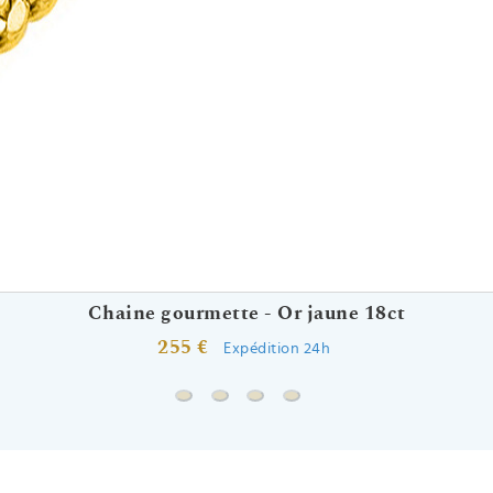
Chaine gourmette - Or jaune 18ct
255 €
Expédition 24h
Chaine gourmette - Or jaune 18ct
Chaine forçat miroir - Or jaune 18ct
Chaine forçat rond - Or jaune 1
Chaine marine battue - Or