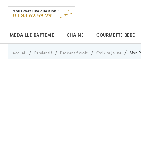
Vous avez une question ?
01 83 62 59 29
MEDAILLE BAPTEME
CHAINE
GOURMETTE BEBE
Vous êtes ici :
Accueil
Pendentif
Pendentif croix
Croix or jaune
Mon Pr