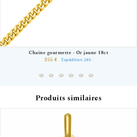
Chaine gourmette - Or jaune 18ct
255 €
Expédition 24h
Chaine gourmette - Or jaune 18ct
Chaine forçat rond - Or jaune 18ct
Chaine marine battue - Or jaune 18
Chaine forçat miroir - Or jaune 
Chaine marine battue - Or
Gourmette arbre de vi
Produits similaires