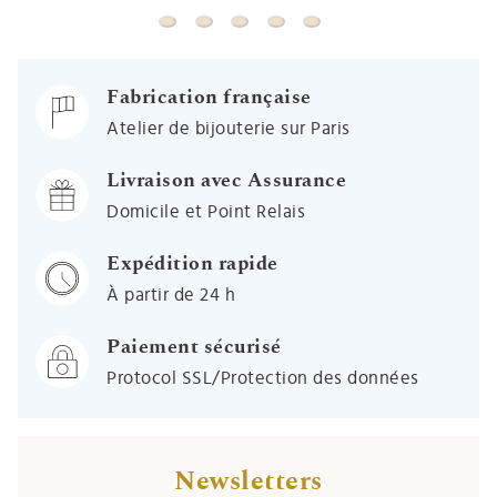
Médaille Arbre de vie printanier ajourée - 
Médaille Arbre de vie printanier ajour
Médaille Arbre de vie élancé ajou
Médaille Arbre de vie épanou
Médaille Arbre de vie a
Fabrication française
Atelier de bijouterie sur Paris
Livraison avec Assurance
Domicile et Point Relais
Expédition rapide
À partir de 24 h
Paiement sécurisé
Protocol SSL/Protection des données
Newsletters