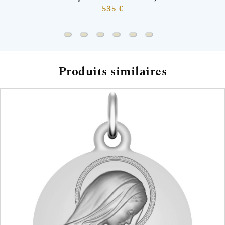
535 €
Chaine forçat trombonne - Or jaune 9ct
Chaine gourmette - Or jaune 18ct
Chaine forçat miroir - Or jaune 18ct
Chaine gourmette cheval - Or 
Chaine singapour - Or jau
Chaine gourmette che
Produits similaires