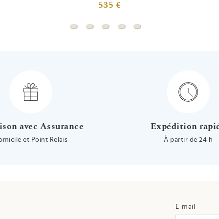
535 €
Gourmette bébé jaseron jeton ovale - Or b
Gourmette bébé jeton - Or blanc 9ct
Gourmette jeton - Argent massif
Gourmette bébé colombe - O
Gourmette bébé colombe
ison avec Assurance
Expédition rapi
omicile et Point Relais
À partir de 24 h
E-mail