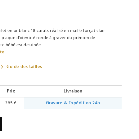
et en or blanc 18 carats réalisé en maille forçat clair
te plaque d'identité ronde à graver du prénom de
te bébé est destinée.
ète
Guide des tailles
Prix
Livraison
385 €
Gravure & Expédition 24h