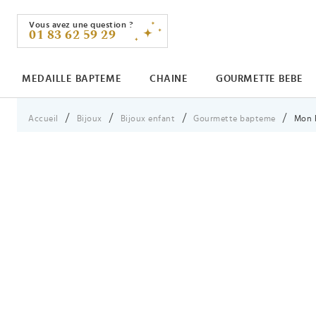
Vous avez une question ?
01 83 62 59 29
MEDAILLE BAPTEME
CHAINE
GOURMETTE BEBE
Vous êtes ici :
Accueil
Bijoux
Bijoux enfant
Gourmette bapteme
Mon P