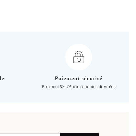
lanc 18ct
r blanc 9ct
 - Or blanc 18ct
de
Paiement sécurisé
Protocol SSL/Protection des données