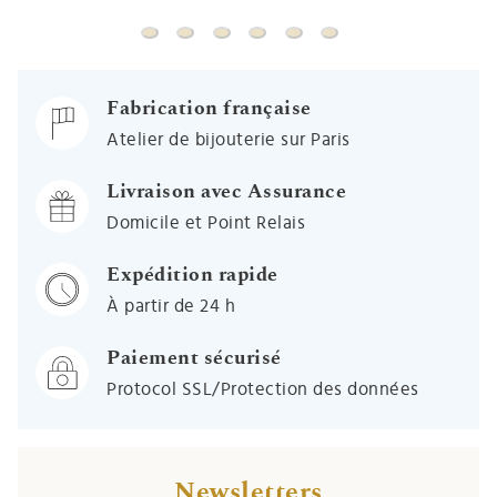
Coquetier Evasé Filet - Argent massif
Coquetier Perles - Argent massif
Coquetier Godron - Argent massif
Coquetier Sertie - Argent mass
Coquetier Tambourin - Ar
Coquetier Biarritz - A
Fabrication française
Atelier de bijouterie sur Paris
Livraison avec Assurance
Domicile et Point Relais
Expédition rapide
À partir de 24 h
Paiement sécurisé
Protocol SSL/Protection des données
Newsletters