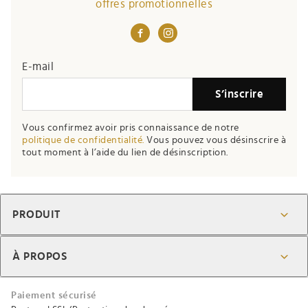
offres promotionnelles
If you
E-mail
are a
S’inscrire
human,
ignore
Vous confirmez avoir pris connaissance de notre
this
politique de confidentialité.
Vous pouvez vous désinscrire à
field
tout moment à l’aide du lien de désinscription.
PRODUIT
À PROPOS
Paiement sécurisé