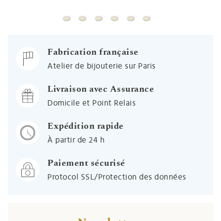
Timbale Tonneau Uni - Argent massif
Timbale Biarritz - Argent massif
Timbale Evasée Filet - Argent massi
Timbale Chope Tambourin - Ar
Timbale Tonneau Filet - A
Timbale Menton - Arg
Fabrication française
Atelier de bijouterie sur Paris
Livraison avec Assurance
Domicile et Point Relais
Expédition rapide
À partir de 24 h
Paiement sécurisé
Protocol SSL/Protection des données